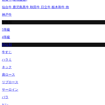
仙台牛 鹿児島黒牛 秋田牛 日立牛 栃木和牛 他
神戸牛
等級別
5等級
4等級
部位別
牛すじ
ハラミ
ネック
肩ロース
リブロース
サーロイン
バラ
ヒレ