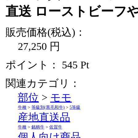
直送 ローストビーフ
販売価格(税込)：
27,250
円
ポイント：
545
Pt
関連カテゴリ：
部位
>
モモ
牛種
>
等級別(黒毛和牛)
>
5等級
産地直送品
牛種
>
銘柄牛
>
佐賀牛
個人向け商品