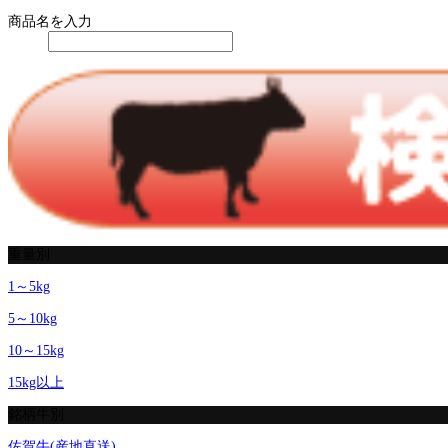
商品名を入力
重量別
1～5kg
5～10kg
10～15kg
15kg以上
銘柄牛別
佐賀牛(産地直送)