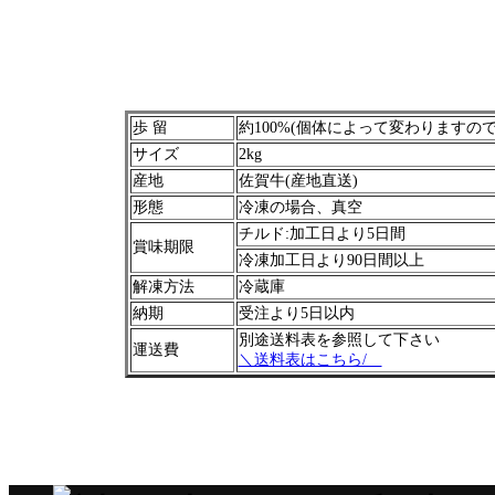
歩 留
約100%(個体によって変わりますの
サイズ
2kg
産地
佐賀牛(産地直送)
形態
冷凍の場合、真空
チルド:加工日より5日間
賞味期限
冷凍加工日より90日間以上
解凍方法
冷蔵庫
納期
受注より5日以内
別途送料表を参照して下さい
運送費
＼送料表はこちら/