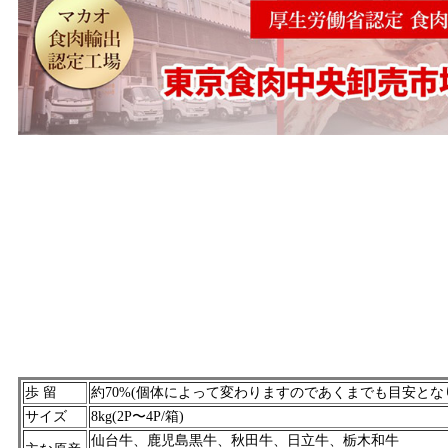
歩 留
約70%(個体によって変わりますのであくまでも目安とな
サイズ
8kg(2P〜4P/箱)
仙台牛、鹿児島黒牛、秋田牛、日立牛、栃木和牛