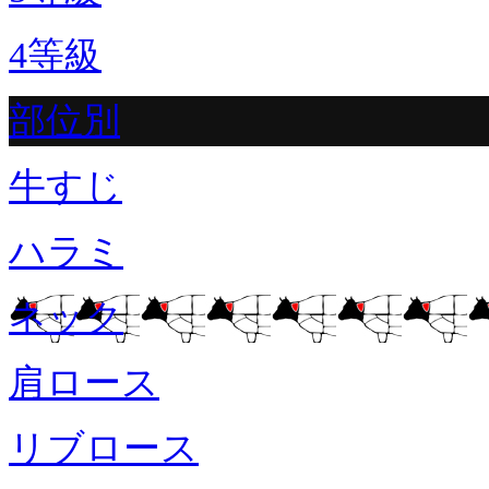
4等級
部位別
牛すじ
ハラミ
ネック
肩ロース
リブロース