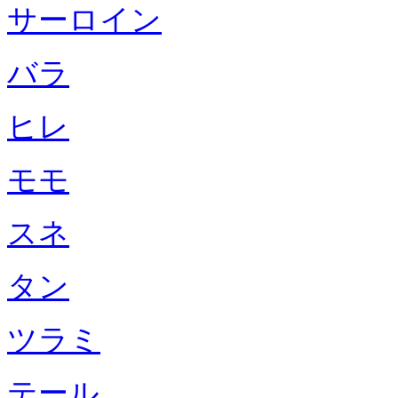
サーロイン
バラ
ヒレ
モモ
スネ
タン
ツラミ
テール