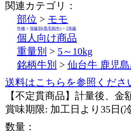
関連カテゴリ：
部位
>
モモ
牛種
>
等級別(黒毛和牛)
>
5等級
個人向け商品
重量別
>
5～10kg
銘柄牛別
>
仙台牛 鹿児島
送料はこちらを参照くださ
【不定貫商品】計量後、金
賞味期限: 加工日よ
数量：