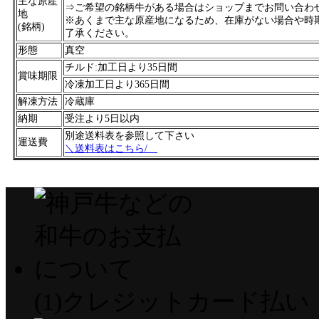
主な原産
⇒ご希望の銘柄牛がある場合はショップまでお問い合わ
地
※あくまで主な原産地になるため、在庫がない場合や時
(銘柄)
了承ください。
形態
真空
チルド:加工日より35日間
賞味期限
冷凍加工日より365日間
解凍方法
冷蔵庫
納期
受注より5日以内
別途送料表を参照して下さい
運送費
＼送料表はこちら/
(1)クレジットカード払い