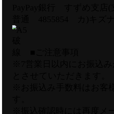
PayPay銀行 すずめ支店(
普通 4855854 カ)キ
■ご注意事項
※7営業日以内にお振込
とさせていただきます。
※お振込み手数料はお客
す。
※振込確認時には再度メ